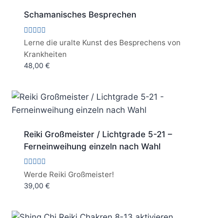
Schamanisches Besprechen
Bewertet
Lerne die uralte Kunst des Besprechens von
mit
Krankheiten
5.00
von 5
48,00
€
Reiki Großmeister / Lichtgrade 5-21 –
Ferneinweihung einzeln nach Wahl
Bewertet
Werde Reiki Großmeister!
mit
39,00
€
5.00
von 5