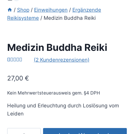
/
Shop
/
Einweihungen
/
Ergänzende
Reikisysteme
/
Medizin Buddha Reiki
Medizin Buddha Reiki
(
2
Kundenrezensionen)
Bewertet
2
mit
5.00
27,00
€
von 5,
basierend
auf
Kundenbew
Kein Mehrwertsteuerausweis gem. §4 DPH
ertungen
Heilung und Erleuchtung durch Loslösung vom
Leiden
Medizin