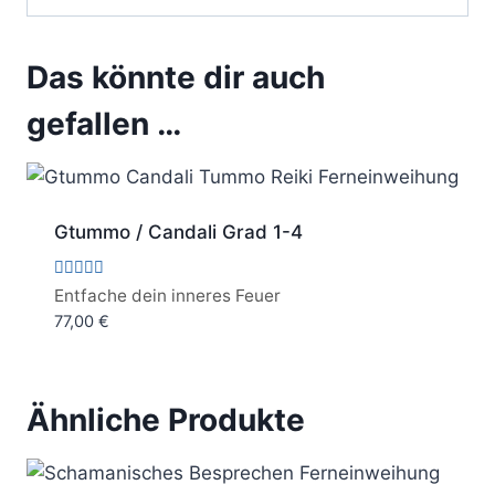
Das könnte dir auch
gefallen …
Gtummo / Candali Grad 1-4
Bewertet
Entfache dein inneres Feuer
mit
77,00
€
5.00
von 5
Ähnliche Produkte