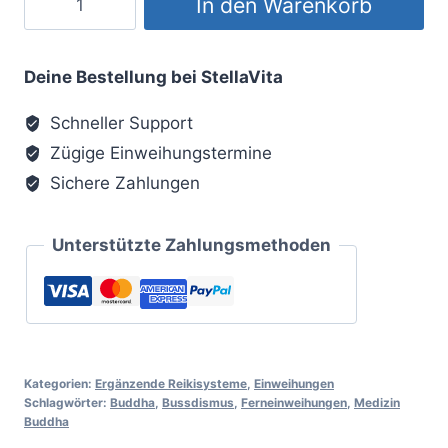
In den Warenkorb
Buddha
Reiki
Menge
Deine Bestellung bei StellaVita
Schneller Support
Zügige Einweihungstermine
Sichere Zahlungen
Unterstützte Zahlungsmethoden
Kategorien:
Ergänzende Reikisysteme
,
Einweihungen
Schlagwörter:
Buddha
,
Bussdismus
,
Ferneinweihungen
,
Medizin
Buddha