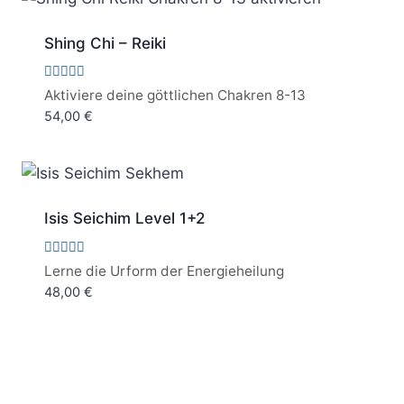
Shing Chi – Reiki
Bewertet
Aktiviere deine göttlichen Chakren 8-13
mit
54,00
€
5.00
von 5
Isis Seichim Level 1+2
Bewertet
Lerne die Urform der Energieheilung
mit
48,00
€
5.00
von 5