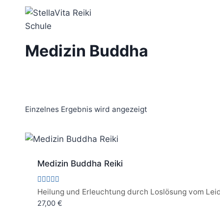
Zum
Inhalt
springen
Medizin Buddha
Einzelnes Ergebnis wird angezeigt
Medizin Buddha Reiki
Bewertet
Heilung und Erleuchtung durch Loslösung vom Lei
mit
27,00
€
5.00
von 5