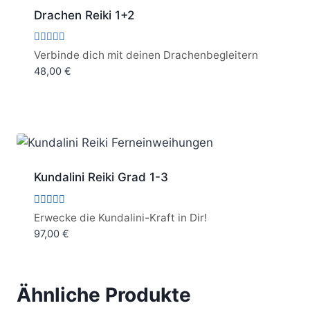
Drachen Reiki 1+2
Bewertet
Verbinde dich mit deinen Drachenbegleitern
mit
48,00
€
5.00
von 5
Kundalini Reiki Grad 1-3
Bewertet
Erwecke die Kundalini-Kraft in Dir!
mit
97,00
€
5.00
von 5
Ähnliche Produkte