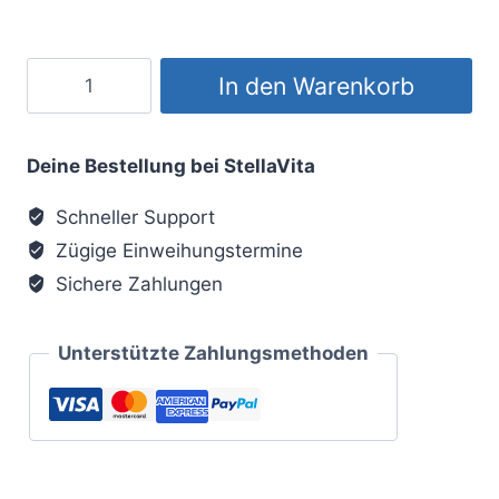
Gtummo
In den Warenkorb
/
Candali
Grad
Deine Bestellung bei StellaVita
1-
Schneller Support
4
Zügige Einweihungstermine
Menge
Sichere Zahlungen
Unterstützte Zahlungsmethoden