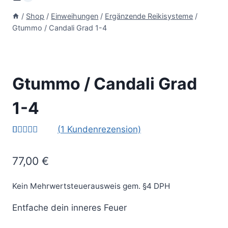
/
Shop
/
Einweihungen
/
Ergänzende Reikisysteme
/
Gtummo / Candali Grad 1-4
Gtummo / Candali Grad
1-4
(
1
Kundenrezension)
Bewertet
1
mit
5.00
77,00
€
von 5,
basierend
auf
Kundenbew
Kein Mehrwertsteuerausweis gem. §4 DPH
ertung
Entfache dein inneres Feuer