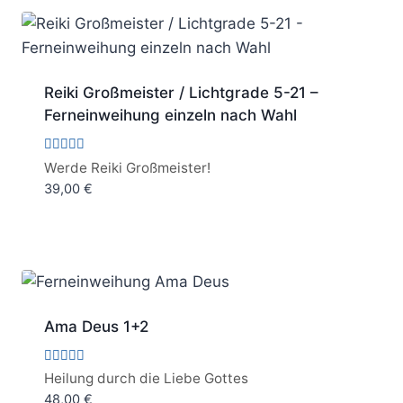
Reiki Großmeister / Lichtgrade 5-21 –
Ferneinweihung einzeln nach Wahl
Bewertet
Werde Reiki Großmeister!
mit
39,00
€
5.00
von 5
Ama Deus 1+2
Bewertet
Heilung durch die Liebe Gottes
mit
48,00
€
5.00