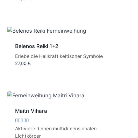
von 5
Belenos Reiki 1+2
Erlebe die Heilkraft keltischer Symbole
27,00
€
Maitri Vihara
Bewertet
Aktiviere deinen multidimensionalen
mit
Lichtkörper
5.00