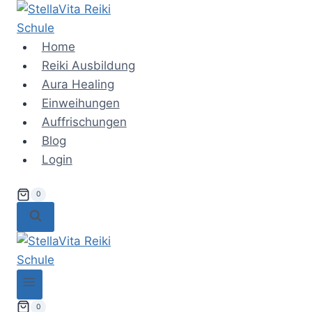
Zum
Inhalt
springen
Home
Reiki Ausbildung
Aura Healing
Einweihungen
Auffrischungen
Blog
Login
0
0