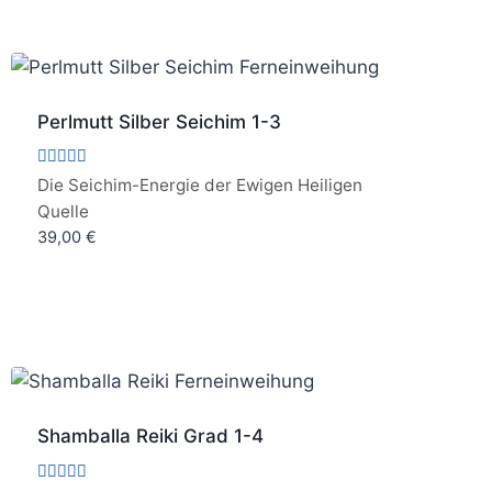
Perlmutt Silber Seichim 1-3
Bewertet
Die Seichim-Energie der Ewigen Heiligen
mit
Quelle
5.00
von 5
39,00
€
Shamballa Reiki Grad 1-4