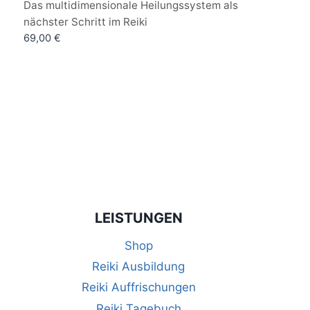
Bewertet
Das multidimensionale Heilungssystem als
mit
nächster Schritt im Reiki
4.00
von 5
69,00
€
LEISTUNGEN
Shop
Reiki Ausbildung
Reiki Auffrischungen
Reiki Tagebuch