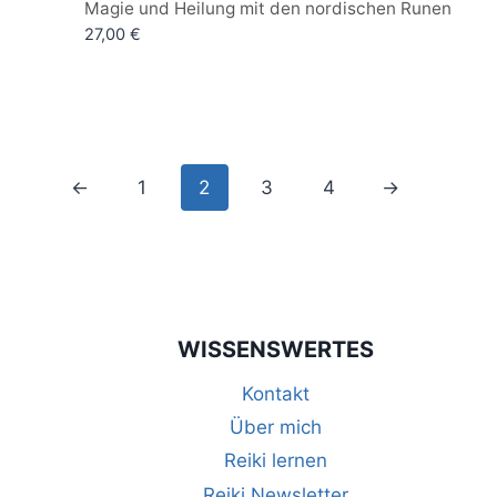
Bewertet
Magie und Heilung mit den nordischen Runen
mit
27,00
€
5.00
von 5
←
1
2
3
4
→
WISSENSWERTES
Kontakt
Über mich
Reiki lernen
Reiki Newsletter