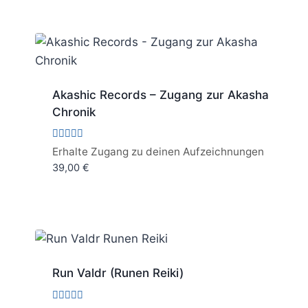
Akashic Records – Zugang zur Akasha
Chronik
Bewertet
Erhalte Zugang zu deinen Aufzeichnungen
mit
39,00
€
4.67
von 5
Run Valdr (Runen Reiki)