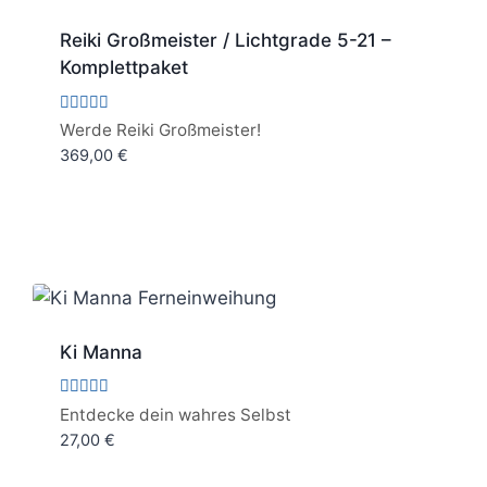
Reiki Großmeister / Lichtgrade 5-21 –
Komplettpaket
Bewertet
Werde Reiki Großmeister!
mit
369,00
€
5.00
von 5
Ki Manna
Bewertet
Entdecke dein wahres Selbst
mit
27,00
€
5.00
von 5