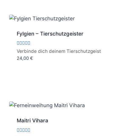
Fylgien – Tierschutzgeister
Bewertet
Verbinde dich deinem Tierschutzgeist
mit
24,00
€
5.00
von 5
Maitri Vihara