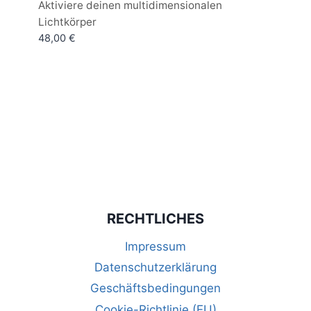
Bewertet
Aktiviere deinen multidimensionalen
mit
Lichtkörper
5.00
von 5
48,00
€
RECHTLICHES
Impressum
Datenschutzerklärung
Geschäftsbedingungen
Cookie-Richtlinie (EU)