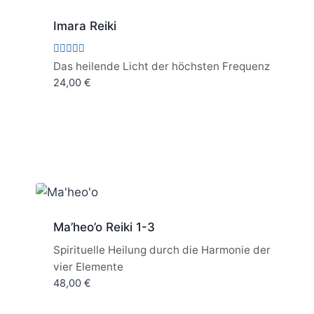
Imara Reiki
Bewertet
Das heilende Licht der höchsten Frequenz
mit
24,00
€
5.00
von 5
Ma’heo’o Reiki 1-3
Spirituelle Heilung durch die Harmonie der
vier Elemente
48,00
€