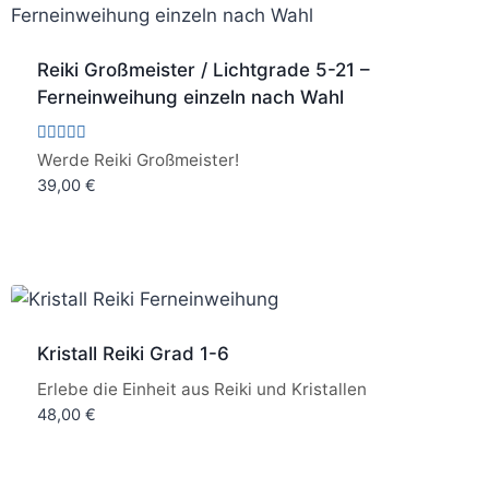
Reiki Großmeister / Lichtgrade 5-21 –
Ferneinweihung einzeln nach Wahl
Bewertet
Werde Reiki Großmeister!
mit
39,00
€
5.00
von 5
Kristall Reiki Grad 1-6
Erlebe die Einheit aus Reiki und Kristallen
48,00
€