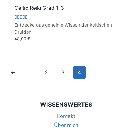
Celtic Reiki Grad 1-3
Bewertet
Entdecke das geheime Wissen der keltischen
mit
Druiden
5.00
von 5
48,00
€
←
1
2
3
4
WISSENSWERTES
Kontakt
Über mich