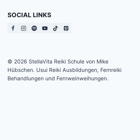
SOCIAL LINKS
© 2026 StellaVita Reiki Schule von Mike
Hübschen. Usui Reiki Ausbildungen, Fernreiki
Behandlungen und Fernweinweihungen.
Trage hier deine E-Mail-Adresse ein und erhalte die
ausführliche Auswertung und einen kostenlosen
Videoimpuls per Mail. In meinem kostenlosen Video
zeige ich dir eine kleine Technik, mit der du es schaffen