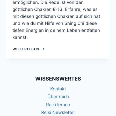
ermöglichen. Die Rede ist von den
göttlichen Chakren 8-13. Erfahre, was es
mit diesen göttlichen Chakren auf sich hat
und wie du mit Hilfe von Shing Chi diese
tiefen Energien in deinem Leben entfalten
kannst.
SHING
WEITERLESEN
CHI
–
AKTIVIERE
DEINE
GÖTTLICHEN
WISSENSWERTES
CHAKREN
8-
Kontakt
13
Über mich
Reiki lernen
Reiki Newsletter