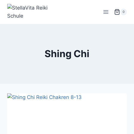
Zum
Inhalt
0
springen
Shing Chi