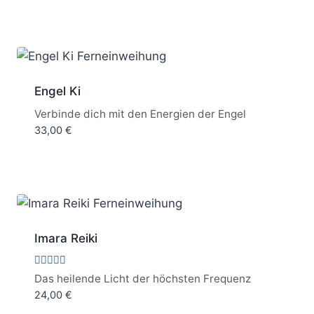
Engel Ki
Verbinde dich mit den Energien der Engel
33,00
€
Imara Reiki
Bewertet
Das heilende Licht der höchsten Frequenz
mit
24,00
€
5.00
von 5