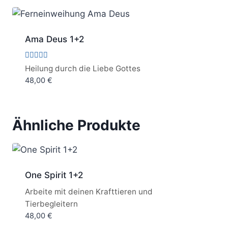
Ama Deus 1+2
Bewertet
Heilung durch die Liebe Gottes
mit
48,00
€
5.00
von 5
Ähnliche Produkte
One Spirit 1+2
Arbeite mit deinen Krafttieren und
Tierbegleitern
48,00
€