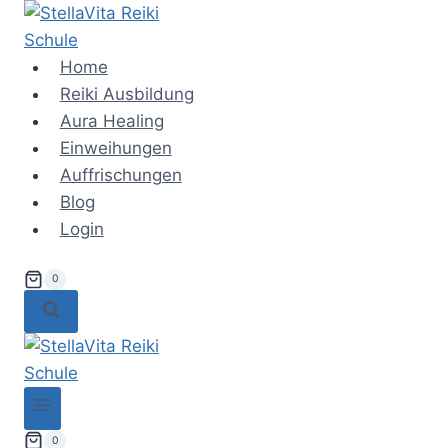
Zum
Inhalt
springen
Home
Reiki Ausbildung
Aura Healing
Einweihungen
Auffrischungen
Blog
Login
0
0