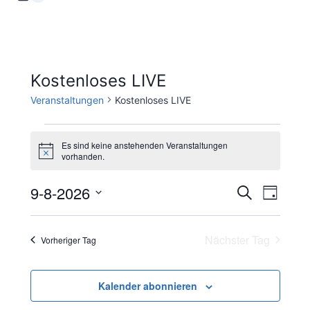
Kostenloses LIVE
Veranstaltungen
Kostenloses LIVE
Veranstaltungen
Es sind keine anstehenden Veranstaltungen
H
vorhanden.
für
i
n
9-8-2026
w
V
9.
V
Suche
Tag
e
i
D
e
August
e
s
a
Nächster Tag
Vorheriger Tag
r
t
2026
r
a
u
a
Kalender abonnieren
m
n
w