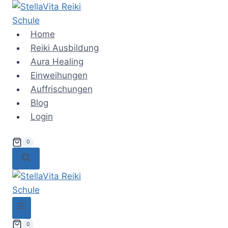
Zum
Inhalt
springen
Home
Reiki Ausbildung
Aura Healing
Einweihungen
Auffrischungen
Blog
Login
0
0