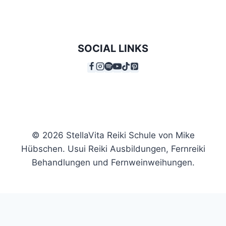
i
g
a
SOCIAL LINKS
t
i
o
n
© 2026 StellaVita Reiki Schule von Mike
Hübschen. Usui Reiki Ausbildungen, Fernreiki
Behandlungen und Fernweinweihungen.
Home