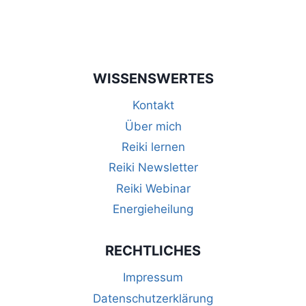
S
h
u
t
c
e
WISSENSWERTES
n
h
Kontakt
-
e
Über mich
N
Reiki lernen
u
a
Reiki Newsletter
n
Reiki Webinar
v
d
Energieheilung
i
A
g
RECHTLICHES
a
n
Impressum
t
s
Datenschutzerklärung