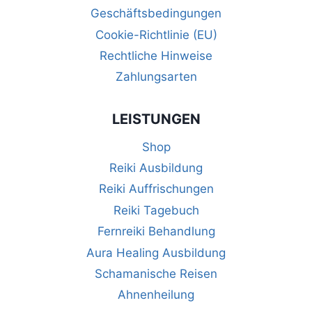
i
Geschäftsbedingungen
i
o
Cookie-Richtlinie (EU)
c
Rechtliche Hinweise
n
h
Zahlungsarten
t
LEISTUNGEN
e
Shop
n
Reiki Ausbildung
Reiki Auffrischungen
,
Reiki Tagebuch
N
Fernreiki Behandlung
a
Aura Healing Ausbildung
Schamanische Reisen
v
Ahnenheilung