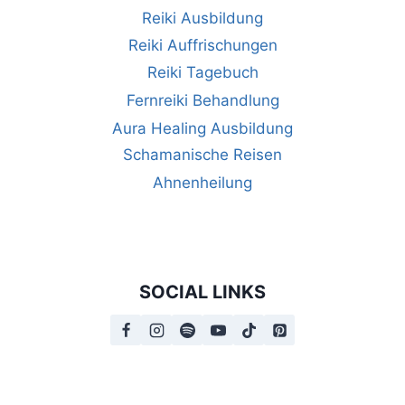
a
n
Reiki Ausbildung
Reiki Auffrischungen
t
s
Reiki Tagebuch
i
i
Fernreiki Behandlung
o
Aura Healing Ausbildung
c
n
Schamanische Reisen
h
Ahnenheilung
t
e
n
SOCIAL LINKS
,
N
a