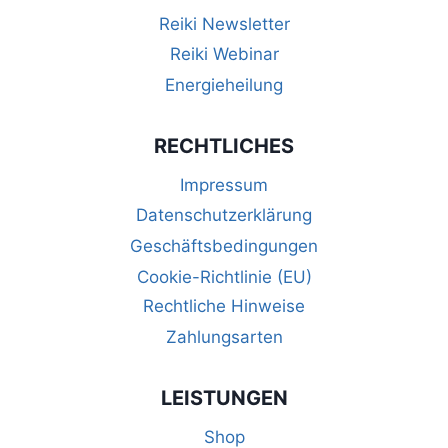
s
e
Reiki Newsletter
i
n
Reiki Webinar
c
Energieheilung
S
h
u
t
RECHTLICHES
c
e
Impressum
n
h
Datenschutzerklärung
Geschäftsbedingungen
-
e
Cookie-Richtlinie (EU)
N
u
Rechtliche Hinweise
a
Zahlungsarten
n
v
d
i
LEISTUNGEN
A
g
Shop