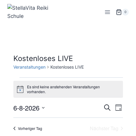
Zum
Inhalt
0
springen
Kostenloses LIVE
Veranstaltungen
Kostenloses LIVE
Veranstaltungen
Es sind keine anstehenden Veranstaltungen
H
vorhanden.
für
i
n
6-8-2026
w
V
6.
V
Suche
Tag
e
i
D
e
August
e
s
a
Nächster Tag
Vorheriger Tag
r
t
2026
r