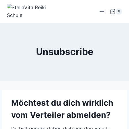
Zum
Inhalt
0
springen
Unsubscribe
Möchtest du dich wirklich
vom Verteiler abmelden?
Du bist gerade dabei, dich von den Email-