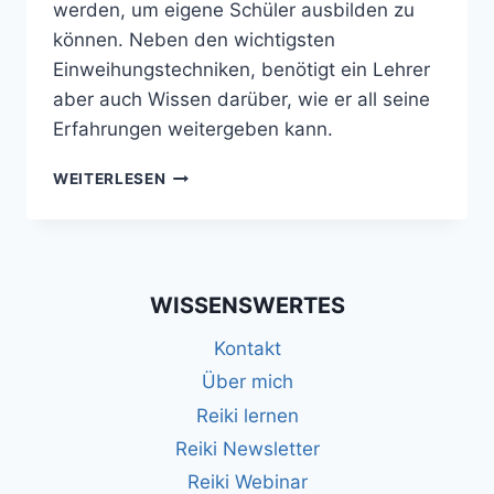
werden, um eigene Schüler ausbilden zu
können. Neben den wichtigsten
Einweihungstechniken, benötigt ein Lehrer
aber auch Wissen darüber, wie er all seine
Erfahrungen weitergeben kann.
MIT
WEITERLESEN
DEM
REIKI
LEHRERGRAD
ERFOLGREICH
EIGENE
WISSENSWERTES
SCHÜLER
AUSBILDEN
Kontakt
Über mich
Reiki lernen
Reiki Newsletter
Reiki Webinar