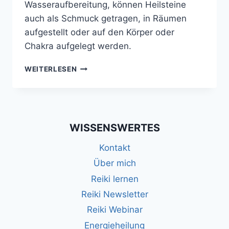
Wasseraufbereitung, können Heilsteine
auch als Schmuck getragen, in Räumen
aufgestellt oder auf den Körper oder
Chakra aufgelegt werden.
HEILSTEINE
WEITERLESEN
ANWENDUNG
–
VON
WASSERAUFBEREITUNG
BIS
WISSENSWERTES
CHAKRA-
REINIGUNG
Kontakt
Über mich
Reiki lernen
Reiki Newsletter
Reiki Webinar
Energieheilung