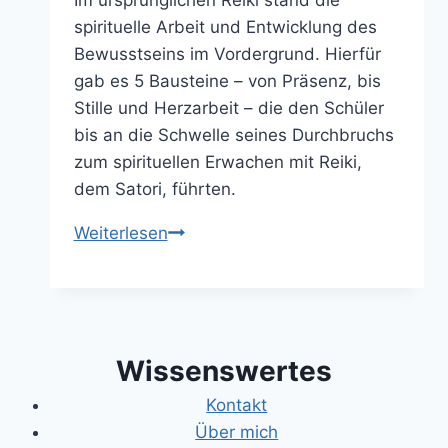
Im ursprünglichen Reiki stand die
spirituelle Arbeit und Entwicklung des
Bewusstseins im Vordergrund. Hierfür
gab es 5 Bausteine – von Präsenz, bis
Stille und Herzarbeit – die den Schüler
bis an die Schwelle seines Durchbruchs
zum spirituellen Erwachen mit Reiki,
dem Satori, führten.
Satori:
Weiterlesen
Der
Weg
zum
spirituellen
Wissenswertes
Erwachen
mit
Kontakt
Reiki
Über mich