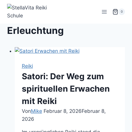
Zum
Inhalt
0
springen
Erleuchtung
Reiki
Satori: Der Weg zum
spirituellen Erwachen
mit Reiki
Von
Mike
Februar 8, 2026
Februar 8,
2026