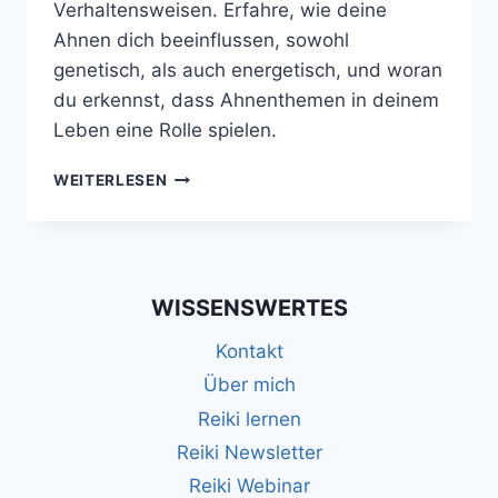
Verhaltensweisen. Erfahre, wie deine
Ahnen dich beeinflussen, sowohl
genetisch, als auch energetisch, und woran
du erkennst, dass Ahnenthemen in deinem
Leben eine Rolle spielen.
WARUM
WEITERLESEN
DEINE
AHNEN
DICH
MEHR
BEEINFLUSSEN,
WISSENSWERTES
ALS
DU
Kontakt
DENKST
Über mich
Reiki lernen
Reiki Newsletter
Reiki Webinar