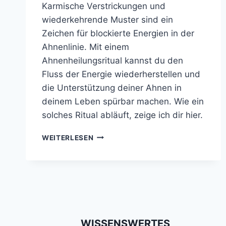
Karmische Verstrickungen und
wiederkehrende Muster sind ein
Zeichen für blockierte Energien in der
Ahnenlinie. Mit einem
Ahnenheilungsritual kannst du den
Fluss der Energie wiederherstellen und
die Unterstützung deiner Ahnen in
deinem Leben spürbar machen. Wie ein
solches Ritual abläuft, zeige ich dir hier.
AHNENHEILUNGSRITUAL
WEITERLESEN
–
SO
LÖST
DU
BLOCKIERENDE
ENERGIEN
IN
DEINER
WISSENSWERTES