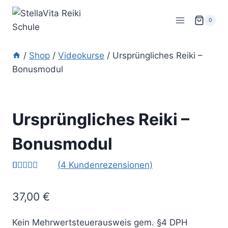
Zum
Inhalt
0
springen
/
Shop
/
Videokurse
/
Ursprüngliches Reiki –
Bonusmodul
Ursprüngliches Reiki –
Bonusmodul
(
4
Kundenrezensionen)
Bewertet
4
mit
5.00
37,00
€
von 5,
basierend
auf
Kundenbew
Kein Mehrwertsteuerausweis gem. §4 DPH