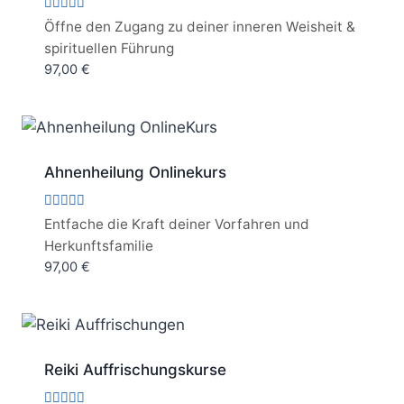
Bewertet
Öffne den Zugang zu deiner inneren Weisheit &
mit
spirituellen Führung
5.00
von 5
97,00
€
Ahnenheilung Onlinekurs
Bewertet
Entfache die Kraft deiner Vorfahren und
mit
Herkunftsfamilie
5.00
von 5
97,00
€
Reiki Auffrischungskurse