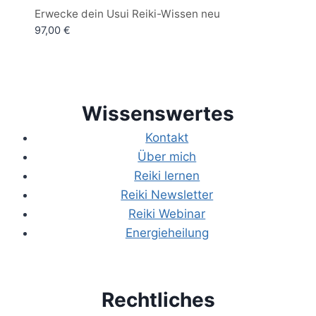
Bewertet
Erwecke dein Usui Reiki-Wissen neu
mit
97,00
€
5.00
von 5
Wissenswertes
Kontakt
Über mich
Reiki lernen
Reiki Newsletter
Reiki Webinar
Energieheilung
Rechtliches