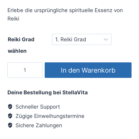
ertungen
Erlebe die ursprüngliche spirituelle Essenz von
Reiki
Reiki Grad
wählen
Ursprüngliches
In den Warenkorb
Reiki
-
Bonusmodul
Deine Bestellung bei StellaVita
Menge
Schneller Support
Zügige Einweihungstermine
Sichere Zahlungen