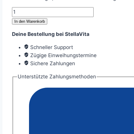
Geschenkgutschein
im
In den Warenkorb
Wert
Deine Bestellung bei StellaVita
von
100
Schneller Support
€
Zügige Einweihungstermine
Menge
Sichere Zahlungen
Unterstützte Zahlungsmethoden