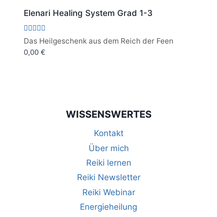
Elenari Healing System Grad 1-3
Bewertet
Das Heilgeschenk aus dem Reich der Feen
mit
0,00
€
4.95
von 5
WISSENSWERTES
Kontakt
Über mich
Reiki lernen
Reiki Newsletter
Reiki Webinar
Energieheilung