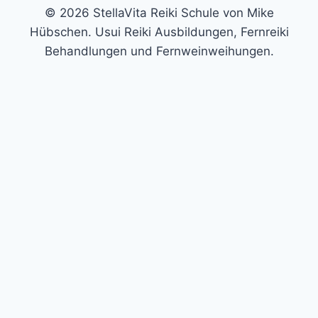
© 2026 StellaVita Reiki Schule von Mike
Hübschen. Usui Reiki Ausbildungen, Fernreiki
Behandlungen und Fernweinweihungen.
Trage hier deine E-Mail-Adresse ein und erhalte die
ausführliche Auswertung und einen kostenlosen
Videoimpuls per Mail. In meinem kostenlosen Video
zeige ich dir eine kleine Technik, mit der du es schaffen
kannst, deine eigene Aura-Farbe wahrzunehmen.
X