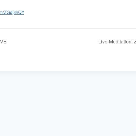
com/ZGdj3hQY
IVE
Live-Meditation: 