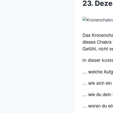
23. Dez
Das Kronenchakr
dieses Chakra b
Gefühl, nicht v
In dieser kost
… welche Aufg
… wie sich ein
… wie du dein 
… woran du ein