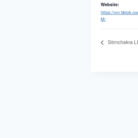
Website:
https://vm.tiktok.
M/
Stirnchakra L