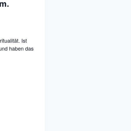
.m.
ualität. Ist
t und haben das