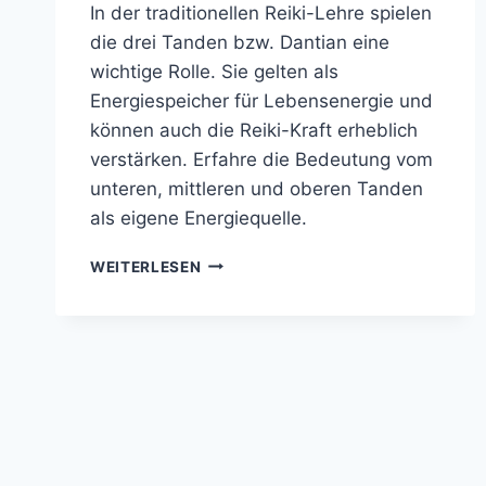
In der traditionellen Reiki-Lehre spielen
die drei Tanden bzw. Dantian eine
wichtige Rolle. Sie gelten als
Energiespeicher für Lebensenergie und
können auch die Reiki-Kraft erheblich
verstärken. Erfahre die Bedeutung vom
unteren, mittleren und oberen Tanden
als eigene Energiequelle.
DIE
WEITERLESEN
DREI
TANDEN:
ENERGIEZENTREN
FÜR
BALANCE
UND
SÄULEN
DER
REIKI-