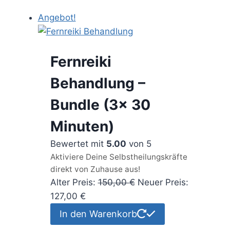
Angebot!
Fernreiki
Behandlung –
Bundle (3x 30
Minuten)
Bewertet mit
5.00
von 5
Aktiviere Deine Selbstheilungskräfte
direkt von Zuhause aus!
Ursprünglicher
Alter Preis:
150,00
€
Neuer Preis:
Aktueller
Preis
127,00
€
Preis
war:
In den Warenkorb
ist:
150,00 €