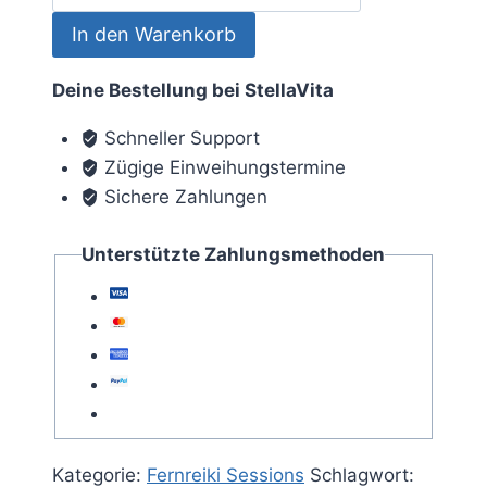
für
In den Warenkorb
Kinder
-
Deine Bestellung bei StellaVita
Fernreiki
Session
Schneller Support
Menge
Zügige Einweihungstermine
Sichere Zahlungen
Unterstützte Zahlungsmethoden
Kategorie:
Fernreiki Sessions
Schlagwort: